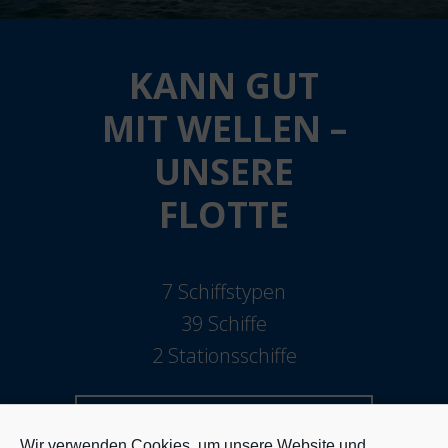
KANN GUT
MIT WELLEN –
UNSERE
FLOTTE
7 Schiffstypen
39 Schiffe
2 Stationsschiffe
FLOTTE
Wir verwenden Cookies, um unsere Website und