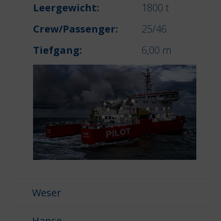
Leergewicht:
1800 t
Crew/Passenger:
25/46
Tiefgang:
6,00 m
Weser
Hanse