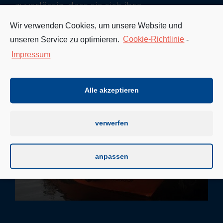
zuverlässig, dass sie sich ihre
Generalüberholung 2014/2015 redlich
Wir verwenden Cookies, um unsere Website und
verdient haben. Seitdem laufen die
unseren Service zu optimieren.
Cookie-Richtlinie
-
“Kanaltaxis“ wie neugeboren.
Impressum
Alle akzeptieren
verwerfen
anpassen